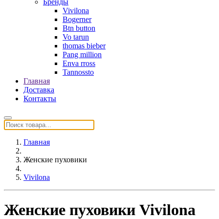
Бренды
Vivilona
Bogerner
Btn button
Vo tarun
thomas bieber
Pang million
Enva rross
Tannossto
Главная
Доставка
Контакты
Главная
Женские пуховики
Vivilona
Женские пуховики Vivilona