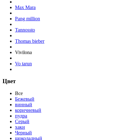
Max Mara
Pang million
Tannossto
Thomas bieber
Vivilona
Vo tarun
Цвет
Все
Бежевый
винный
коричневый
пудра
Серый
хаки
Черный
шоколадный