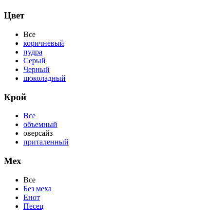
Цвет
Все
коричневый
пудра
Серый
Черный
шоколадный
Крой
Все
объемный
оверсайз
приталенный
Мех
Все
Без меха
Енот
Песец