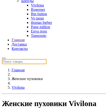
Бренды
Vivilona
Bogerner
Btn button
Vo tarun
thomas bieber
Pang million
Enva rross
Tannossto
Главная
Доставка
Контакты
Главная
Женские пуховики
Vivilona
Женские пуховики Vivilona