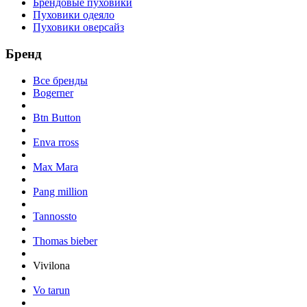
Брендовые пуховики
Пуховики одеяло
Пуховики оверсайз
Бренд
Все бренды
Bogerner
Btn Button
Enva rross
Max Mara
Pang million
Tannossto
Thomas bieber
Vivilona
Vo tarun