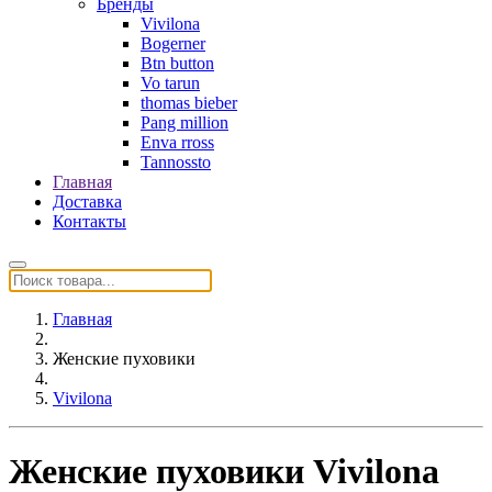
Бренды
Vivilona
Bogerner
Btn button
Vo tarun
thomas bieber
Pang million
Enva rross
Tannossto
Главная
Доставка
Контакты
Главная
Женские пуховики
Vivilona
Женские пуховики Vivilona