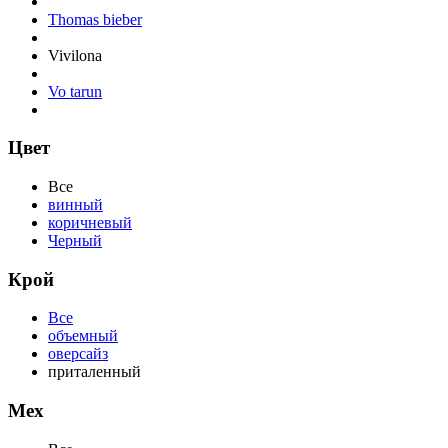
Thomas bieber
Vivilona
Vo tarun
Цвет
Все
винный
коричневый
Черный
Крой
Все
объемный
оверсайз
приталенный
Мех