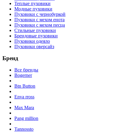
Теплые пуховики
Модные пуховики
Пуховики с чернобуркой
Пуховики с мехом енота
Пуховики с мехом песца
Стильные пуховики
Брендовые пуховики
Пуховики одеяло
Пуховики оверсайз
Бренд
Все бренды
Bogerner
Btn Button
Enva rross
Max Mara
Pang million
Tannossto