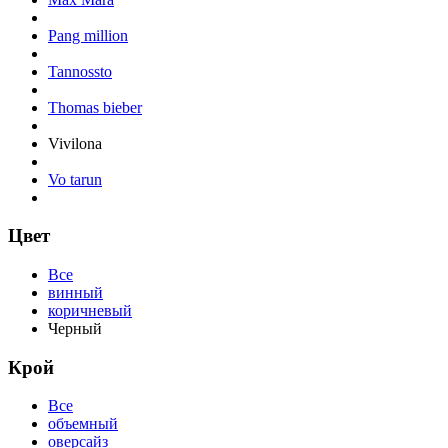
Pang million
Tannossto
Thomas bieber
Vivilona
Vo tarun
Цвет
Все
винный
коричневый
Черный
Крой
Все
объемный
оверсайз