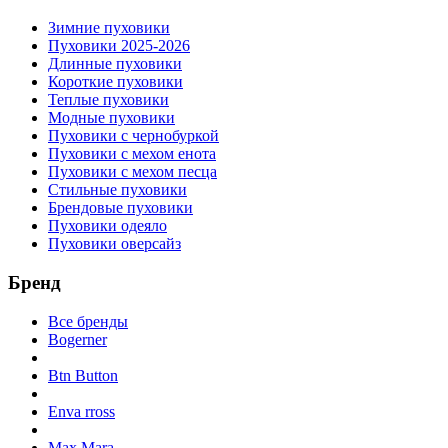
Зимние пуховики
Пуховики 2025-2026
Длинные пуховики
Короткие пуховики
Теплые пуховики
Модные пуховики
Пуховики с чернобуркой
Пуховики с мехом енота
Пуховики с мехом песца
Стильные пуховики
Брендовые пуховики
Пуховики одеяло
Пуховики оверсайз
Бренд
Все бренды
Bogerner
Btn Button
Enva rross
Max Mara