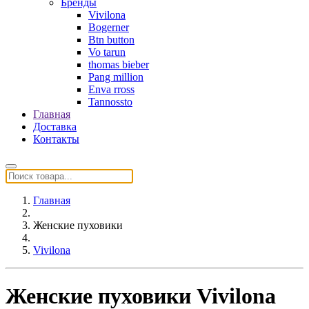
Бренды
Vivilona
Bogerner
Btn button
Vo tarun
thomas bieber
Pang million
Enva rross
Tannossto
Главная
Доставка
Контакты
Главная
Женские пуховики
Vivilona
Женские пуховики Vivilona