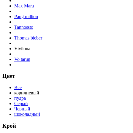
Max Mara
Pang million
Tannossto
Thomas bieber
Vivilona
Vo tarun
Цвет
Все
коричневый
пудра
Серый
Черный
шоколадный
Крой