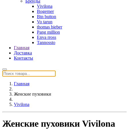
Бренды
Vivilona
Bogerner
Btn button
Vo tarun
thomas bieber
Pang million
Enva rross
Tannossto
Главная
Доставка
Контакты
Главная
Женские пуховики
Vivilona
Женские пуховики Vivilona