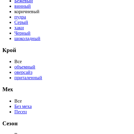
Бежевый
винный
коричневый
пудра
Серый
хаки
Черный
шоколадный
Крой
Все
объемный
оверсайз
приталенный
Мех
Все
Без меха
Песец
Сезон