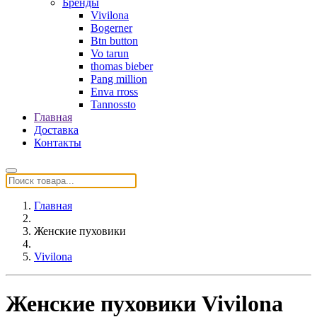
Бренды
Vivilona
Bogerner
Btn button
Vo tarun
thomas bieber
Pang million
Enva rross
Tannossto
Главная
Доставка
Контакты
Главная
Женские пуховики
Vivilona
Женские пуховики Vivilona