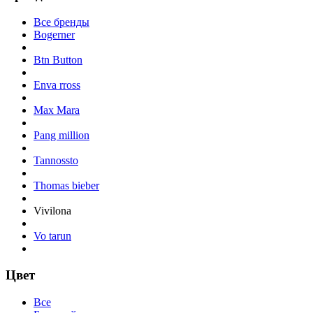
Все бренды
Bogerner
Btn Button
Enva rross
Max Mara
Pang million
Tannossto
Thomas bieber
Vivilona
Vo tarun
Цвет
Все