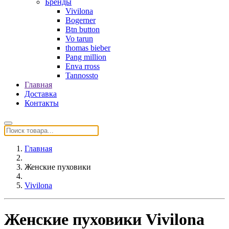
Бренды
Vivilona
Bogerner
Btn button
Vo tarun
thomas bieber
Pang million
Enva rross
Tannossto
Главная
Доставка
Контакты
Главная
Женские пуховики
Vivilona
Женские пуховики Vivilona