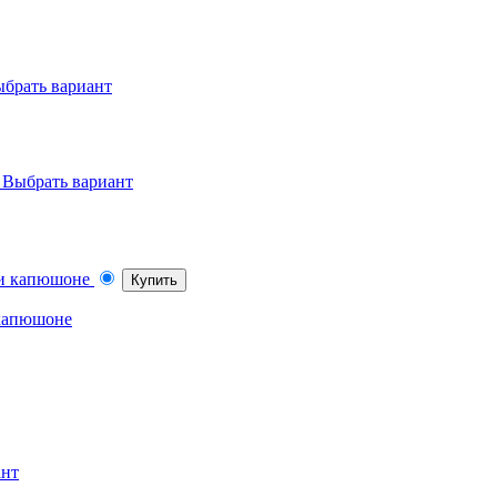
брать вариант
Выбрать вариант
Купить
 капюшоне
ант