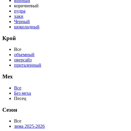
винный
коричневый
пудра
хаки
Черный
шоколадный
Крой
Все
объемный
оверсайз
приталенный
Мех
Все
Без меха
Песец
Сезон
Все
зима 2025-2026