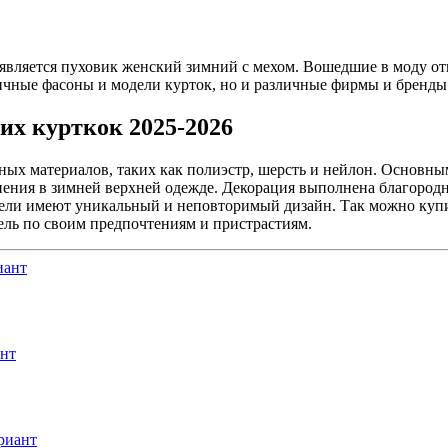
вляется пуховик женский зимний с мехом. Вошедшие в моду от
ичные фасоны и модели курток, но и различные фирмы и бренды
их курткок 2025-2026
ых материалов, таких как полиэстр, шерсть и нейлон. Основным
ения в зимней верхней одежде. Декорация выполнена благородны
одели имеют уникальный и неповторимый дизайн. Так можно куп
ель по своим предпочтениям и пристрастиям.
иант
ант
риант