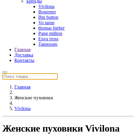
Бренды
Vivilona
Bogerner
Btn button
Vo tarun
thomas bieber
Pang million
Enva rross
Tannossto
Главная
Доставка
Контакты
Главная
Женские пуховики
Vivilona
Женские пуховики Vivilona