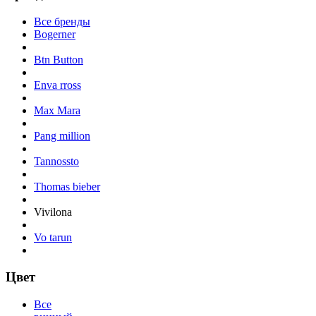
Все бренды
Bogerner
Btn Button
Enva rross
Max Mara
Pang million
Tannossto
Thomas bieber
Vivilona
Vo tarun
Цвет
Все