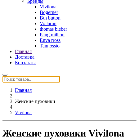
Бренды
Vivilona
Bogerner
Btn button
Vo tarun
thomas bieber
Pang million
Enva rross
Tannossto
Главная
Доставка
Контакты
Главная
Женские пуховики
Vivilona
Женские пуховики Vivilona