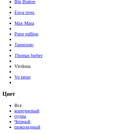
Btn Button
Enva rross
Max Mara
Pang million
Tannossto
Thomas bieber
Vivilona
Vo tarun
Цвет
Все
коричневый
пудра
Черный
шоколадный