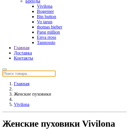
Бренды
Vivilona
Bogerner
Btn button
Vo tarun
thomas bieber
Pang million
Enva rross
Tannossto
Главная
Доставка
Контакты
Главная
Женские пуховики
Vivilona
Женские пуховики Vivilona