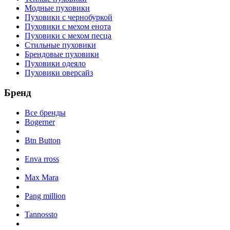
Модные пуховики
Пуховики с чернобуркой
Пуховики с мехом енота
Пуховики с мехом песца
Стильные пуховики
Брендовые пуховики
Пуховики одеяло
Пуховики оверсайз
Бренд
Все бренды
Bogerner
Btn Button
Enva rross
Max Mara
Pang million
Tannossto