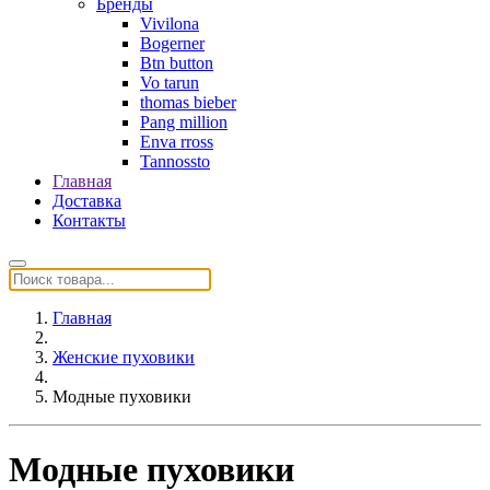
Бренды
Vivilona
Bogerner
Btn button
Vo tarun
thomas bieber
Pang million
Enva rross
Tannossto
Главная
Доставка
Контакты
Главная
Женские пуховики
Модные пуховики
Модные пуховики