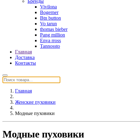
Бренды
Vivilona
Bogerner
Btn button
Vo tarun
thomas bieber
Pang million
Enva rross
Tannossto
Главная
Доставка
Контакты
Главная
Женские пуховики
Модные пуховики
Модные пуховики