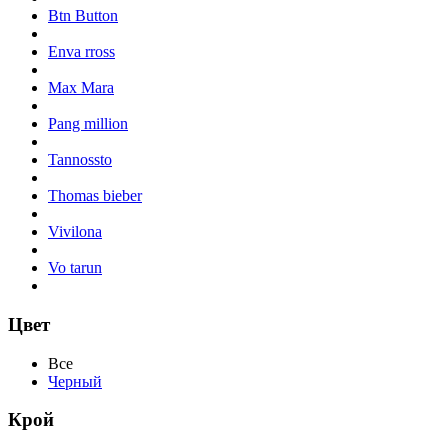
Btn Button
Enva rross
Max Mara
Pang million
Tannossto
Thomas bieber
Vivilona
Vo tarun
Цвет
Все
Черный
Крой