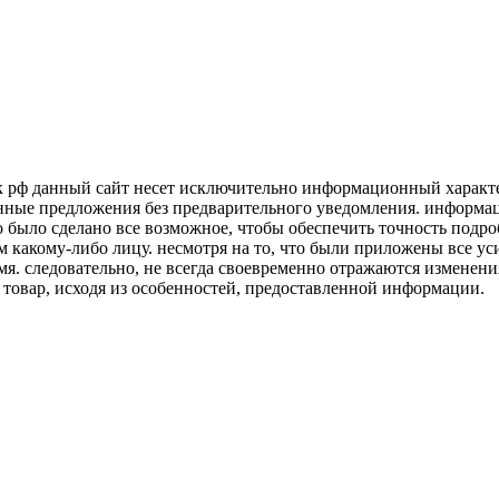
к рф данный сайт несет исключительно информационный характер
нные предложения без предварительного уведомления. информаци
о было сделано все возможное, чтобы обеспечить точность подр
м какому-либо лицу. несмотря на то, что были приложены все у
я. следовательно, не всегда своевременно отражаются изменени
 товар, исходя из особенностей, предоставленной информации.