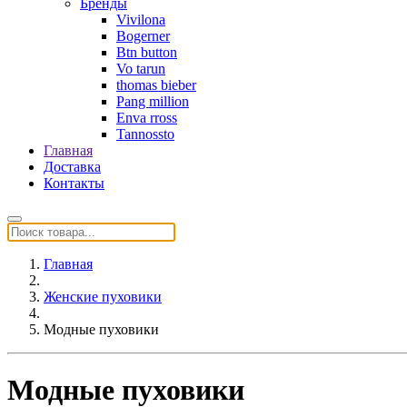
Бренды
Vivilona
Bogerner
Btn button
Vo tarun
thomas bieber
Pang million
Enva rross
Tannossto
Главная
Доставка
Контакты
Главная
Женские пуховики
Модные пуховики
Модные пуховики