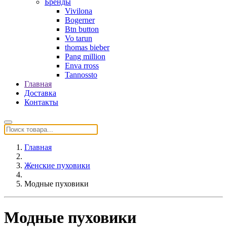
Бренды
Vivilona
Bogerner
Btn button
Vo tarun
thomas bieber
Pang million
Enva rross
Tannossto
Главная
Доставка
Контакты
Главная
Женские пуховики
Модные пуховики
Модные пуховики