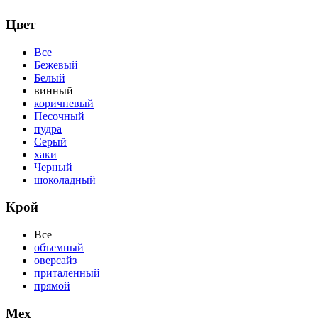
Цвет
Все
Бежевый
Белый
винный
коричневый
Песочный
пудра
Серый
хаки
Черный
шоколадный
Крой
Все
объемный
оверсайз
приталенный
прямой
Мех