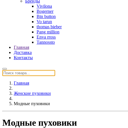
Бренды
Vivilona
Bogerner
Btn button
Vo tarun
thomas bieber
Pang million
Enva rross
Tannossto
Главная
Доставка
Контакты
Главная
Женские пуховики
Модные пуховики
Модные пуховики