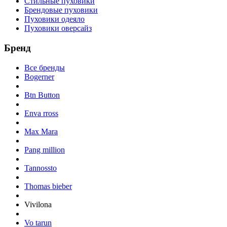
Стильные пуховики
Брендовые пуховики
Пуховики одеяло
Пуховики оверсайз
Бренд
Все бренды
Bogerner
Btn Button
Enva rross
Max Mara
Pang million
Tannossto
Thomas bieber
Vivilona
Vo tarun