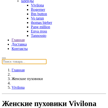
Бренды
Vivilona
Bogerner
Btn button
Vo tarun
thomas bieber
Pang million
Enva rross
Tannossto
Главная
Доставка
Контакты
Главная
Женские пуховики
Vivilona
Женские пуховики Vivilona