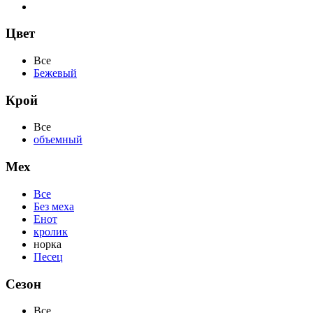
Цвет
Все
Бежевый
Крой
Все
объемный
Мех
Все
Без меха
Енот
кролик
норка
Песец
Сезон
Все