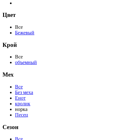
Цвет
Все
Бежевый
Крой
Все
объемный
Мех
Все
Без меха
Енот
кролик
норка
Песец
Сезон
Все