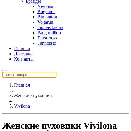
Бренды
Vivilona
Bogerner
Btn button
Vo tarun
thomas bieber
Pang million
Enva rross
Tannossto
Главная
Доставка
Контакты
Главная
Женские пуховики
Vivilona
Женские пуховики Vivilona