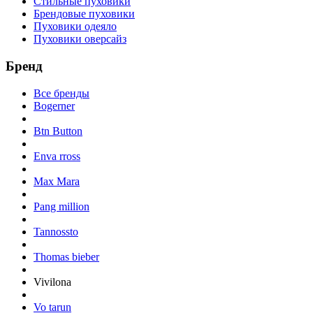
Стильные пуховики
Брендовые пуховики
Пуховики одеяло
Пуховики оверсайз
Бренд
Все бренды
Bogerner
Btn Button
Enva rross
Max Mara
Pang million
Tannossto
Thomas bieber
Vivilona
Vo tarun