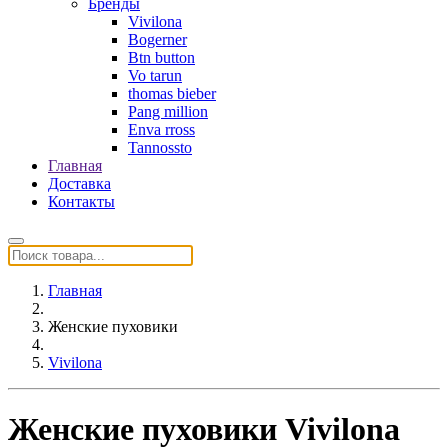
Бренды
Vivilona
Bogerner
Btn button
Vo tarun
thomas bieber
Pang million
Enva rross
Tannossto
Главная
Доставка
Контакты
Главная
Женские пуховики
Vivilona
Женские пуховики Vivilona