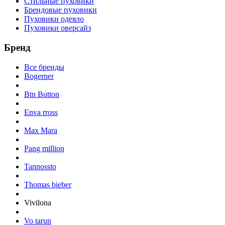
Стильные пуховики
Брендовые пуховики
Пуховики одеяло
Пуховики оверсайз
Бренд
Все бренды
Bogerner
Btn Button
Enva rross
Max Mara
Pang million
Tannossto
Thomas bieber
Vivilona
Vo tarun