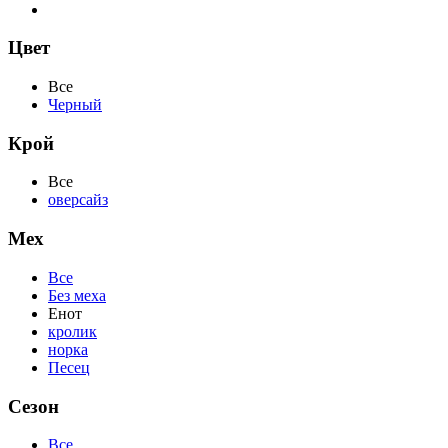
Цвет
Все
Черный
Крой
Все
оверсайз
Мех
Все
Без меха
Енот
кролик
норка
Песец
Сезон
Все