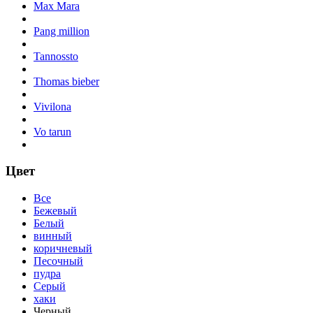
Max Mara
Pang million
Tannossto
Thomas bieber
Vivilona
Vo tarun
Цвет
Все
Бежевый
Белый
винный
коричневый
Песочный
пудра
Серый
хаки
Черный