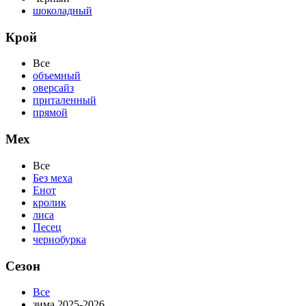
шоколадный
Крой
Все
объемный
оверсайз
приталенный
прямой
Мех
Все
Без меха
Енот
кролик
лиса
Песец
чернобурка
Сезон
Все
зима 2025-2026