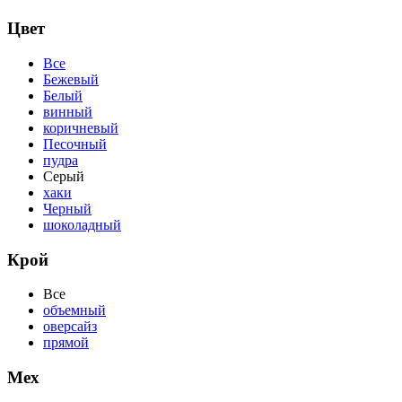
Цвет
Все
Бежевый
Белый
винный
коричневый
Песочный
пудра
Серый
хаки
Черный
шоколадный
Крой
Все
объемный
оверсайз
прямой
Мех