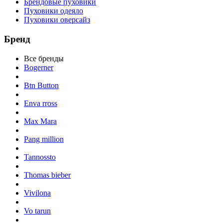
Брендовые пуховики
Пуховики одеяло
Пуховики оверсайз
Бренд
Все бренды
Bogerner
Btn Button
Enva rross
Max Mara
Pang million
Tannossto
Thomas bieber
Vivilona
Vo tarun