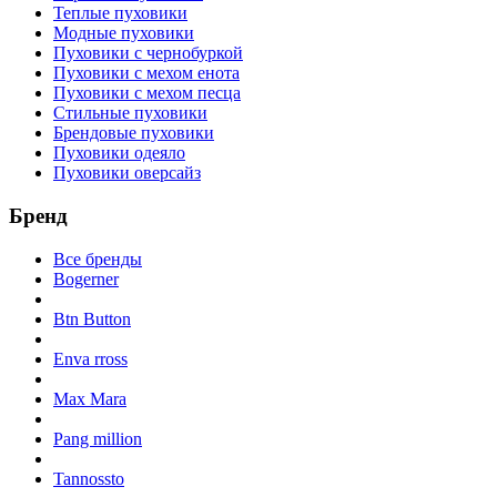
Теплые пуховики
Модные пуховики
Пуховики с чернобуркой
Пуховики с мехом енота
Пуховики с мехом песца
Стильные пуховики
Брендовые пуховики
Пуховики одеяло
Пуховики оверсайз
Бренд
Все бренды
Bogerner
Btn Button
Enva rross
Max Mara
Pang million
Tannossto