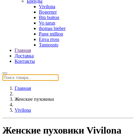
Бренды
Vivilona
Bogerner
Btn button
Vo tarun
thomas bieber
Pang million
Enva rross
Tannossto
Главная
Доставка
Контакты
Главная
Женские пуховики
Vivilona
Женские пуховики Vivilona