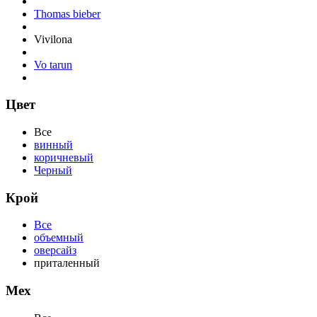
Thomas bieber
Vivilona
Vo tarun
Цвет
Все
винный
коричневый
Черный
Крой
Все
объемный
оверсайз
приталенный
Мех