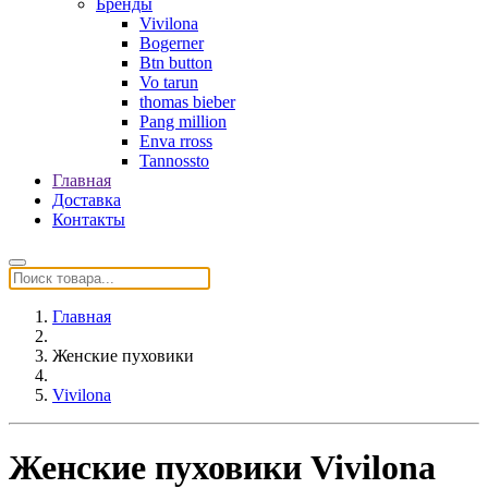
Бренды
Vivilona
Bogerner
Btn button
Vo tarun
thomas bieber
Pang million
Enva rross
Tannossto
Главная
Доставка
Контакты
Главная
Женские пуховики
Vivilona
Женские пуховики Vivilona