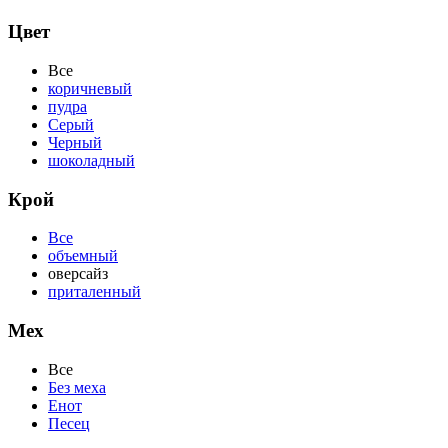
Цвет
Все
коричневый
пудра
Серый
Черный
шоколадный
Крой
Все
объемный
оверсайз
приталенный
Мех
Все
Без меха
Енот
Песец