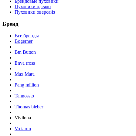
Брендовые пуховики
Пуховики одеяло
Пуховики оверсайз
Бренд
Все бренды
Bogerner
Btn Button
Enva rross
Max Mara
Pang million
Tannossto
Thomas bieber
Vivilona
Vo tarun