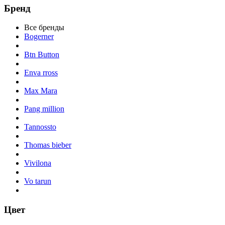
Бренд
Все бренды
Bogerner
Btn Button
Enva rross
Max Mara
Pang million
Tannossto
Thomas bieber
Vivilona
Vo tarun
Цвет