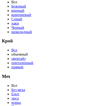
Все
Бежевый
винный
коричневый
Серый
хаки
Черный
шоколадный
Крой
Все
объемный
оверсайз
приталенный
прямой
Мех
Все
Без меха
Енот
лиса
норка