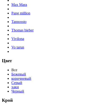
Max Mara
Pang million
Tannossto
Thomas bieber
Vivilona
Vo tarun
Цвет
Все
Бежевый
коричневый
Серый
хаки
Черный
Крой