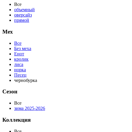
Все
объемный
оверсайз
прямой
Мех
Все
Без меха
Енот
кролик
лиса
норка
Песец
чернобурка
Сезон
Все
зима 2025-2026
Коллекция
Все