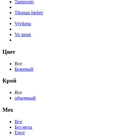
Tannossto
Thomas bieber
Vivilona
Vo tarun
Цвет
Все
Бежевый
Крой
Все
объемный
Мех
Все
Без меха
Енот