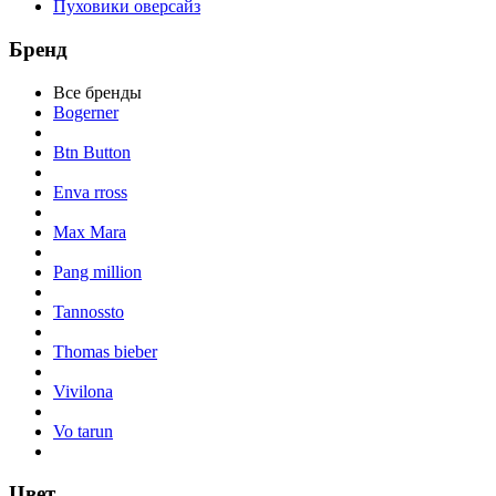
Пуховики оверсайз
Бренд
Все бренды
Bogerner
Btn Button
Enva rross
Max Mara
Pang million
Tannossto
Thomas bieber
Vivilona
Vo tarun
Цвет