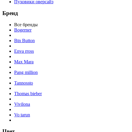
Пуховики оверсайз
Бренд
Все бренды
Bogerner
Btn Button
Enva rross
Max Mara
Pang million
Tannossto
Thomas bieber
Vivilona
Vo tarun
Цвет