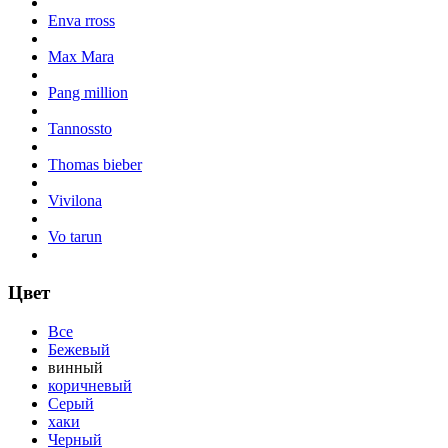
Enva rross
Max Mara
Pang million
Tannossto
Thomas bieber
Vivilona
Vo tarun
Цвет
Все
Бежевый
винный
коричневый
Серый
хаки
Черный