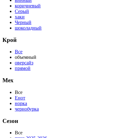
винный
коричневый
Серый
хаки
Черный
шоколадный
Крой
Все
объемный
оверсайз
прямой
Мех
Все
Енот
норка
чернобурка
Сезон
Все