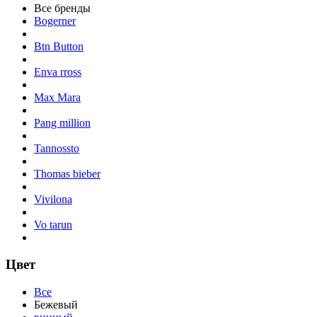
Все бренды
Bogerner
Btn Button
Enva rross
Max Mara
Pang million
Tannossto
Thomas bieber
Vivilona
Vo tarun
Цвет
Все
Бежевый