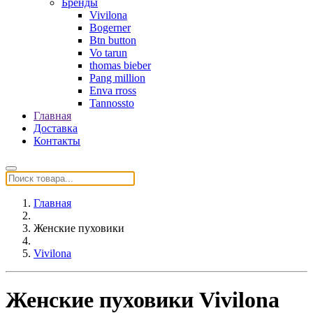
Бренды
Vivilona
Bogerner
Btn button
Vo tarun
thomas bieber
Pang million
Enva rross
Tannossto
Главная
Доставка
Контакты
Главная
Женские пуховики
Vivilona
Женские пуховики Vivilona