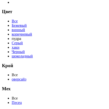
Цвет
Все
Бежевый
винный
коричневый
пудра
Серый
хаки
Черный
шоколадный
Крой
Все
оверсайз
Мех
Все
Песец