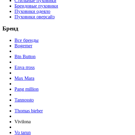
Стильные пуховики
Брендовые пуховики
Пуховики одеяло
Пуховики оверсайз
Бренд
Все бренды
Bogerner
Btn Button
Enva rross
Max Mara
Pang million
Tannossto
Thomas bieber
Vivilona
Vo tarun