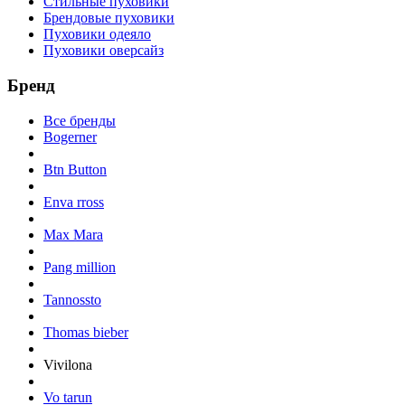
Стильные пуховики
Брендовые пуховики
Пуховики одеяло
Пуховики оверсайз
Бренд
Все бренды
Bogerner
Btn Button
Enva rross
Max Mara
Pang million
Tannossto
Thomas bieber
Vivilona
Vo tarun