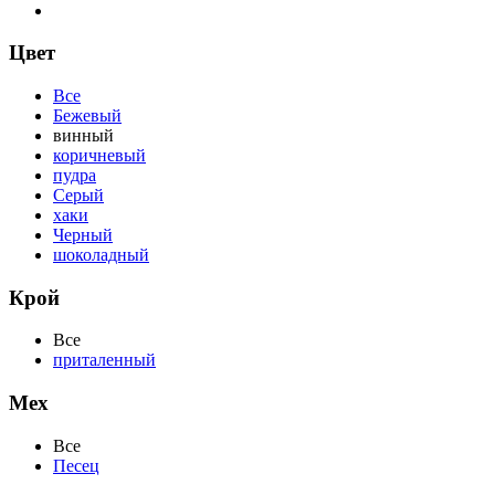
Цвет
Все
Бежевый
винный
коричневый
пудра
Серый
хаки
Черный
шоколадный
Крой
Все
приталенный
Мех
Все
Песец