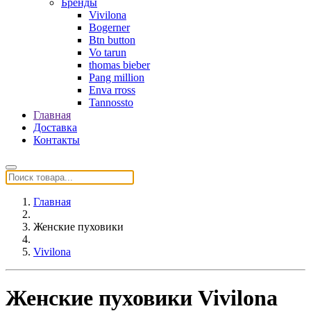
Бренды
Vivilona
Bogerner
Btn button
Vo tarun
thomas bieber
Pang million
Enva rross
Tannossto
Главная
Доставка
Контакты
Главная
Женские пуховики
Vivilona
Женские пуховики Vivilona