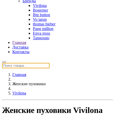
Бренды
Vivilona
Bogerner
Btn button
Vo tarun
thomas bieber
Pang million
Enva rross
Tannossto
Главная
Доставка
Контакты
Главная
Женские пуховики
Vivilona
Женские пуховики Vivilona