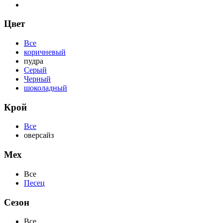
Цвет
Все
коричневый
пудра
Серый
Черный
шоколадный
Крой
Все
оверсайз
Мех
Все
Песец
Сезон
Все