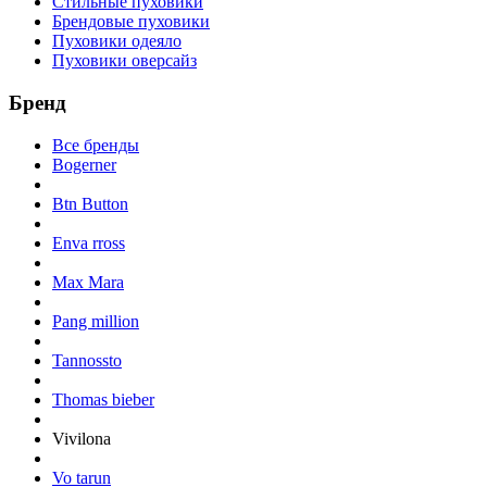
Стильные пуховики
Брендовые пуховики
Пуховики одеяло
Пуховики оверсайз
Бренд
Все бренды
Bogerner
Btn Button
Enva rross
Max Mara
Pang million
Tannossto
Thomas bieber
Vivilona
Vo tarun