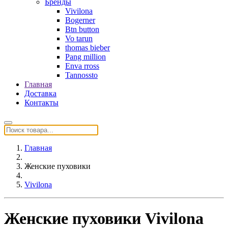
Бренды
Vivilona
Bogerner
Btn button
Vo tarun
thomas bieber
Pang million
Enva rross
Tannossto
Главная
Доставка
Контакты
Главная
Женские пуховики
Vivilona
Женские пуховики Vivilona