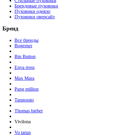
Стильные пуховики
Брендовые пуховики
Пуховики одеяло
Пуховики оверсайз
Бренд
Все бренды
Bogerner
Btn Button
Enva rross
Max Mara
Pang million
Tannossto
Thomas bieber
Vivilona
Vo tarun