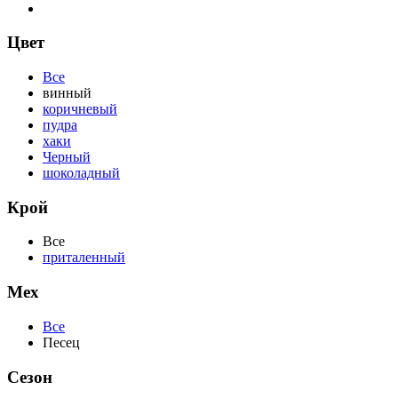
Цвет
Все
винный
коричневый
пудра
хаки
Черный
шоколадный
Крой
Все
приталенный
Мех
Все
Песец
Сезон