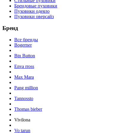
Стильные пуховики
Брендовые пуховики
Пуховики одеяло
Пуховики оверсайз
Бренд
Все бренды
Bogerner
Btn Button
Enva rross
Max Mara
Pang million
Tannossto
Thomas bieber
Vivilona
Vo tarun