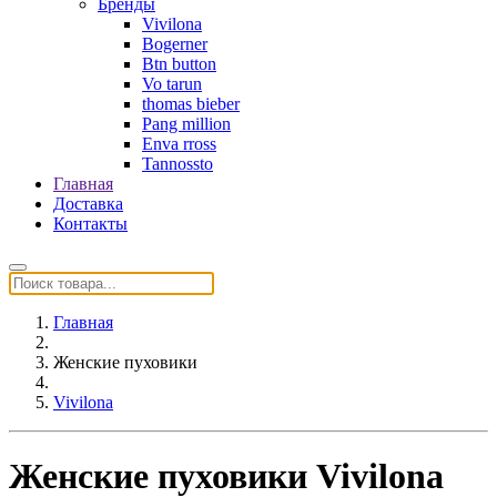
Бренды
Vivilona
Bogerner
Btn button
Vo tarun
thomas bieber
Pang million
Enva rross
Tannossto
Главная
Доставка
Контакты
Главная
Женские пуховики
Vivilona
Женские пуховики Vivilona