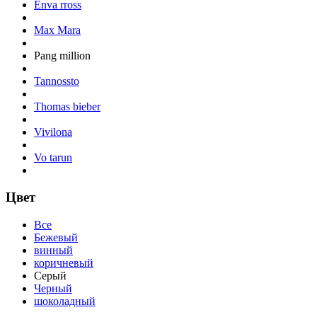
Enva rross
Max Mara
Pang million
Tannossto
Thomas bieber
Vivilona
Vo tarun
Цвет
Все
Бежевый
винный
коричневый
Серый
Черный
шоколадный