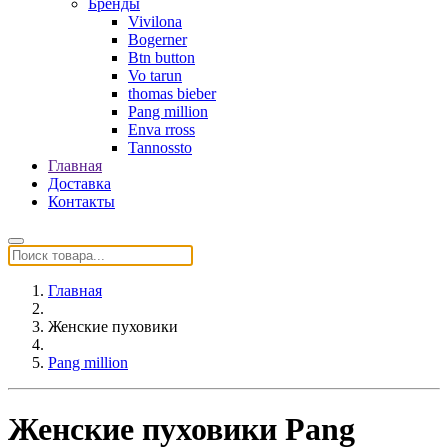
Бренды
Vivilona
Bogerner
Btn button
Vo tarun
thomas bieber
Pang million
Enva rross
Tannossto
Главная
Доставка
Контакты
Главная
Женские пуховики
Pang million
Женские пуховики Pang