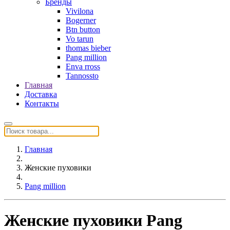
Бренды
Vivilona
Bogerner
Btn button
Vo tarun
thomas bieber
Pang million
Enva rross
Tannossto
Главная
Доставка
Контакты
Главная
Женские пуховики
Pang million
Женские пуховики Pang