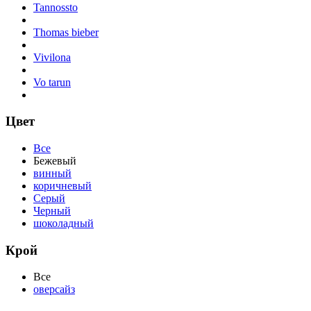
Tannossto
Thomas bieber
Vivilona
Vo tarun
Цвет
Все
Бежевый
винный
коричневый
Серый
Черный
шоколадный
Крой
Все
оверсайз