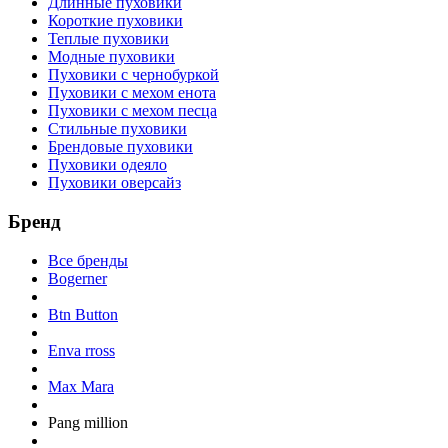
Длинные пуховики
Короткие пуховики
Теплые пуховики
Модные пуховики
Пуховики с чернобуркой
Пуховики с мехом енота
Пуховики с мехом песца
Стильные пуховики
Брендовые пуховики
Пуховики одеяло
Пуховики оверсайз
Бренд
Все бренды
Bogerner
Btn Button
Enva rross
Max Mara
Pang million