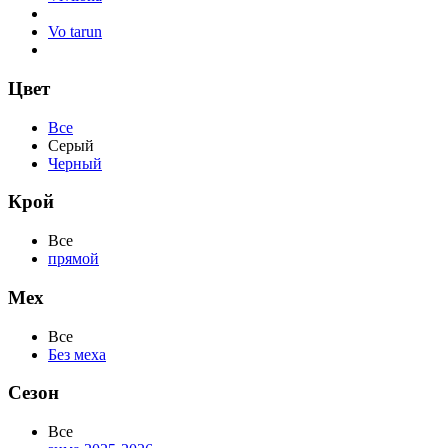
Vo tarun
Цвет
Все
Серый
Черный
Крой
Все
прямой
Мех
Все
Без меха
Сезон
Все