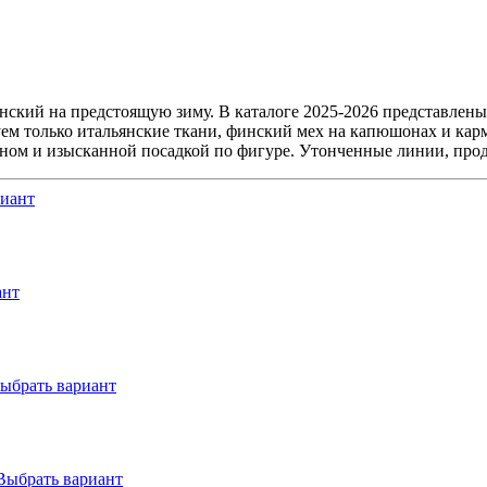
нский на предстоящую зиму. В каталоге 2025-2026 представлен
уем только итальянские ткани, финский мех на капюшонах и кар
ом и изысканной посадкой по фигуре. Утонченные линии, проду
риант
ант
ыбрать вариант
Выбрать вариант