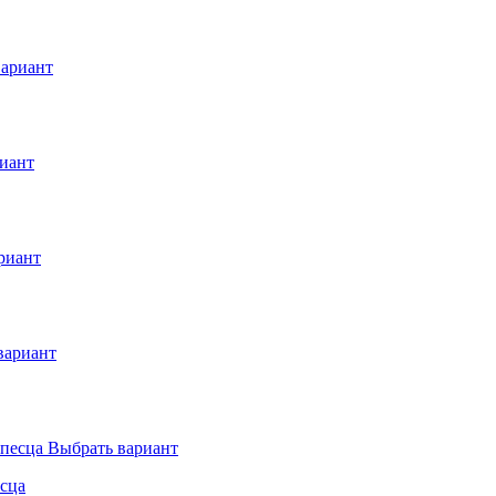
вариант
иант
риант
вариант
Выбрать вариант
есца