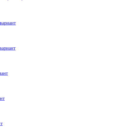
вариант
вариант
иант
ант
нт