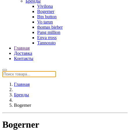
Бренды
Vivilona
Bogerner
Btn button
Vo tarun
thomas bieber
Pang million
Enva rross
Tannossto
Главная
Доставка
Контакты
Главная
Бренды
Bogerner
Bogerner