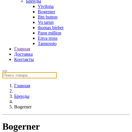
Бренды
Vivilona
Bogerner
Btn button
Vo tarun
thomas bieber
Pang million
Enva rross
Tannossto
Главная
Доставка
Контакты
Главная
Бренды
Bogerner
Bogerner