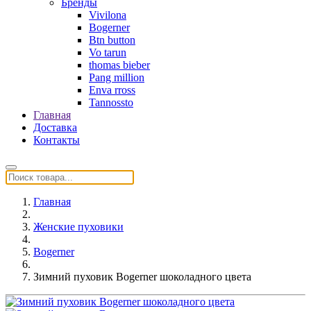
Бренды
Vivilona
Bogerner
Btn button
Vo tarun
thomas bieber
Pang million
Enva rross
Tannossto
Главная
Доставка
Контакты
Главная
Женские пуховики
Bogerner
Зимний пуховик Bogerner шоколадного цвета