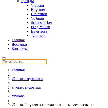
Бренды
Vivilona
Bogerner
Btn button
Vo tarun
thomas bieber
Pang million
Enva rross
Tannossto
Главная
Доставка
Контакты
Главная
Женские пуховики
Зимние пуховики
Vivilona
Женский пуховик приталенный с мехом песца на