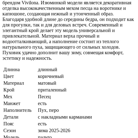
брендом Vivilona. Изюминкой модели является декоративная
отделка высококачественным мехом песца на воротнике и
капюшоне, создающая нежный и утонченный образ.
Благодаря удобной длине до середины бедра, он подходит как
для прогулки, так и для деловых встреч. Современный и
элегантный крой делает эту модель универсальной и
привлекательной. Материал верха прочный и
водоотталкивающий, а наполнение состоит из теплого
натурального пуха, защищающего от сильных холодов.
Пуховик удачно дополнит вашу зиму, совмещая комфорт,
эстетику и надежность.
Длинна
длинный
Цвет
коричневый
Материал
матовый
Крой
приталенный
Мех
Песец
Манжет
есть
Наполнитель
Пух, перо
Детали
с накладными карманами
Пояс
есть
Сезон
зима 2025-2026
Модель
пальто