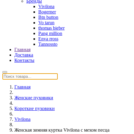
Бренды
Vivilona
Bogerner
Btn button
Vo tarun
thomas bieber
Pang million
Enva rross
Tannossto
Главная
Доставка
Контакты
Главная
Женские пуховики
Короткие пуховики
Vivilona
Женская зимняя куртка Vivilona с мехом песца