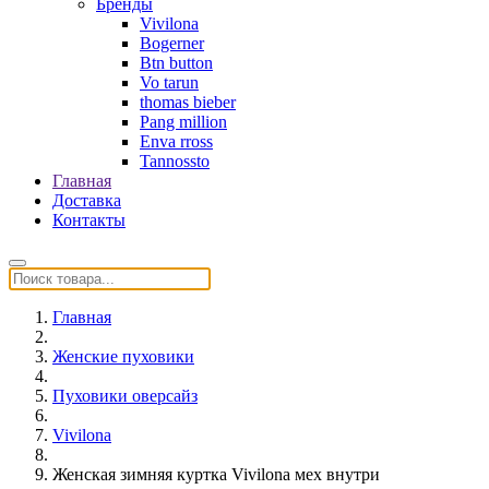
Бренды
Vivilona
Bogerner
Btn button
Vo tarun
thomas bieber
Pang million
Enva rross
Tannossto
Главная
Доставка
Контакты
Главная
Женские пуховики
Пуховики оверсайз
Vivilona
Женская зимняя куртка Vivilona мех внутри