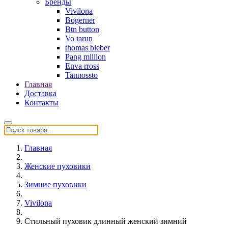
Бренды
Vivilona
Bogerner
Btn button
Vo tarun
thomas bieber
Pang million
Enva rross
Tannossto
Главная
Доставка
Контакты
Главная
Женские пуховики
Зимние пуховики
Vivilona
Стильный пуховик длинный женский зимний