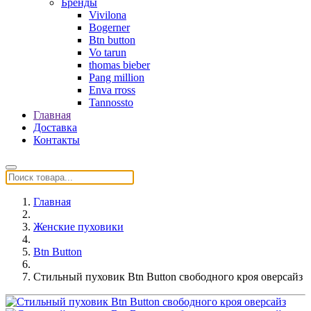
Бренды
Vivilona
Bogerner
Btn button
Vo tarun
thomas bieber
Pang million
Enva rross
Tannossto
Главная
Доставка
Контакты
Главная
Женские пуховики
Btn Button
Стильный пуховик Btn Button свободного кроя оверсайз