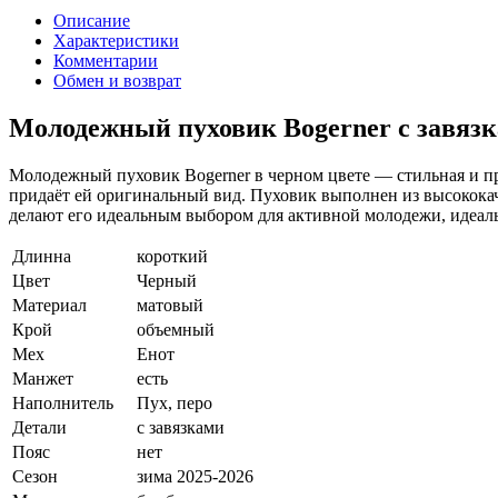
Описание
Характеристики
Комментарии
Обмен и возврат
Молодежный пуховик Bogerner с завяз
Молодежный пуховик Bogerner в черном цвете — стильная и пр
придаёт ей оригинальный вид. Пуховик выполнен из высококач
делают его идеальным выбором для активной молодежи, идеальн
Длинна
короткий
Цвет
Черный
Материал
матовый
Крой
объемный
Мех
Енот
Манжет
есть
Наполнитель
Пух, перо
Детали
с завязками
Пояс
нет
Сезон
зима 2025-2026