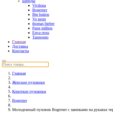
Бренды
Vivilona
Bogerner
Btn button
Vo tarun
thomas bieber
Pang million
Enva rross
Tannossto
Главная
Доставка
Контакты
Главная
Женские пуховики
Короткие пуховики
Bogerner
Молодежный пуховик Bogerner с завязками на рукавах ч