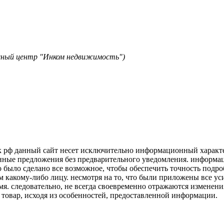
исный центр "Инком недвижимость")
к рф данный сайт несет исключительно информационный характер
нные предложения без предварительного уведомления. информаци
о было сделано все возможное, чтобы обеспечить точность подр
м какому-либо лицу. несмотря на то, что были приложены все у
я. следовательно, не всегда своевременно отражаются изменени
 товар, исходя из особенностей, предоставленной информации.