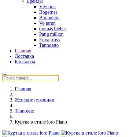
Бренды
Vivilona
Bogerner
Btn button
Vo tarun
thomas bieber
Pang million
Enva rross
Tannossto
Главная
Доставка
Контакты
Главная
Женские пуховики
Tannossto
Куртка в стиле loro Piano