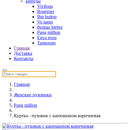
Бренды
Vivilona
Bogerner
Btn button
Vo tarun
thomas bieber
Pang million
Enva rross
Tannossto
Главная
Доставка
Контакты
Главная
Женские пуховики
Pang million
Куртка - пуховик с капюшоном коричневая