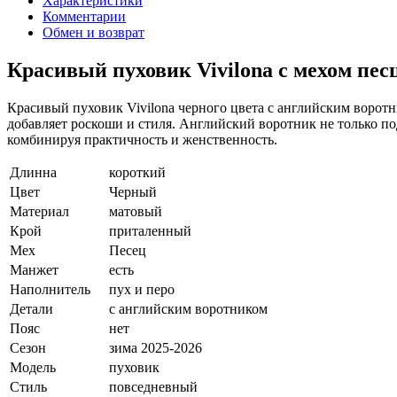
Характеристики
Комментарии
Обмен и возврат
Красивый пуховик Vivilona с мехом пес
Красивый пуховик Vivilona черного цвета с английским воротн
добавляет роскоши и стиля. Английский воротник не только п
комбинируя практичность и женственность.
Длинна
короткий
Цвет
Черный
Материал
матовый
Крой
приталенный
Мех
Песец
Манжет
есть
Наполнитель
пух и перо
Детали
с английским воротником
Пояс
нет
Сезон
зима 2025-2026
Модель
пуховик
Стиль
повседневный