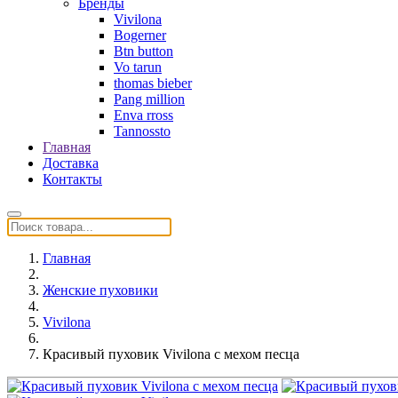
Бренды
Vivilona
Bogerner
Btn button
Vo tarun
thomas bieber
Pang million
Enva rross
Tannossto
Главная
Доставка
Контакты
Главная
Женские пуховики
Vivilona
Красивый пуховик Vivilona с мехом песца