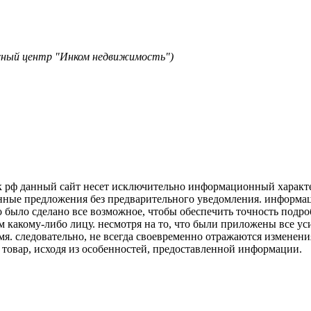
исный центр "Инком недвижимость")
к рф данный сайт несет исключительно информационный характер
нные предложения без предварительного уведомления. информаци
о было сделано все возможное, чтобы обеспечить точность подр
м какому-либо лицу. несмотря на то, что были приложены все у
я. следовательно, не всегда своевременно отражаются изменени
 товар, исходя из особенностей, предоставленной информации.